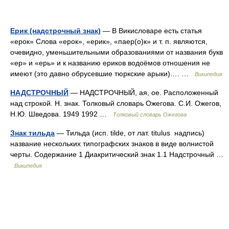
Ерик (надстрочный знак)
— В Викисловаре есть статья
«ерок» Слова «ерок», «ерик», «паер(о)к» и т. п. являются,
очевидно, уменьшительными образованиями от названия букв
«ер» и «ерь» и к названию ериков водоёмов отношения не
имеют (это давно обрусевшие тюркские арыки).… …
Википедия
НАДСТРОЧНЫЙ
— НАДСТРОЧНЫЙ, ая, ое. Расположенный
над строкой. Н. знак. Толковый словарь Ожегова. С.И. Ожегов,
Н.Ю. Шведова. 1949 1992 …
Толковый словарь Ожегова
Знак тильда
— Тильда (исп. tilde, от лат. titulus надпись)
название нескольких типографских знаков в виде волнистой
черты. Содержание 1 Диакритический знак 1.1 Надстрочный …
Википедия